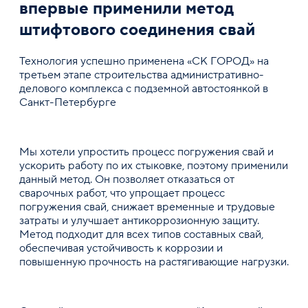
впервые применили метод
Устройство системы крепления котлованов
Статическое вдавливание свай
штифтового соединения свай
Буронабивные сваи
Технология успешно применена «СК ГОРОД» на
третьем этапе строительства административно-
делового комплекса с подземной автостоянкой в
Комментарий
Санкт-Петербурге
Мы хотели упростить процесс погружения свай и
ускорить работу по их стыковке, поэтому применили
данный метод. Он позволяет отказаться от
Прикрепить файл
сварочных работ, что упрощает процесс
Остав
погружения свай, снижает временные и трудовые
Оставляя заявку вы соглашаетесь с
Политикой кон
затраты и улучшает антикоррозионную защиту.
Метод подходит для всех типов составных свай,
обеспечивая устойчивость к коррозии и
повышенную прочность на растягивающие нагрузки.