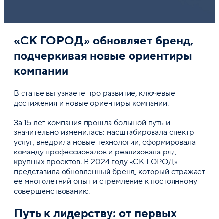
Устройство системы крепления котлованов
Статическое вдавливание свай
Поделиться
Буронабивные сваи
«СК ГОРОД» обновляет бренд,
подчеркивая новые ориентиры
Комментарий
компании
В статье вы узнаете про развитие, ключевые
достижения и новые ориентиры компании.
За 15 лет компания прошла большой путь и
значительно изменилась: масштабировала спектр
Прикрепить файл
Остав
услуг, внедрила новые технологии, сформировала
Оставляя заявку вы соглашаетесь с
Политикой кон
команду профессионалов и реализовала ряд
крупных проектов. В 2024 году «СК ГОРОД»
представила обновленный бренд, который отражает
ее многолетний опыт и стремление к постоянному
совершенствованию.
Путь к лидерству: от первых