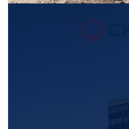
ЖК "Б15"
ООО «КВС»
Санкт-Петербург, Маршала Блюхера ул.