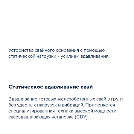
Вернуться к списку услуг
Статическое вдавливание свай
Статическое
вдавливание свай
Устройство свайного основания с помощью
статической нагрузки - усилием вдавливания.
Устройство свайного основания с помощью
статической нагрузки - усилием вдавливания.
Получить консультацию
Заказать услугу
Статическое вдавливание свай
Вдавливание готовых железобетонных свай в грунт
без ударных нагрузок и вибраций. Применяется
специализированная техника высокой мощности -
сваевдавливающая установка (СВУ).