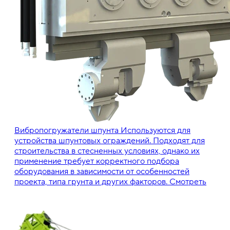
Вибропогружатели шпунта
Используются для
устройства шпунтовых ограждений. Подходят для
строительства в стесненных условиях, однако их
применение требует корректного подбора
оборудования в зависимости от особенностей
проекта, типа грунта и других факторов.
Смотреть